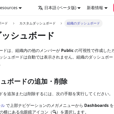
Resources
日本語 (ベータ版)
新着情報
ボード
カスタムダッシュボード
組織のダッシュボード
ダッシュボード
ードは、組織内の他のメンバーが
Public
の可視性で作成した
ッシュボードは自動では表示されません。組織のダッシュボー
。
シュボードの追加・削除
ドを追加または削除するには、次の手順を実行してください。
ール
で上部ナビゲーションのメガメニューから
Dashboards
を
の横にある虫眼鏡アイコン（
🔍
）を選択します。