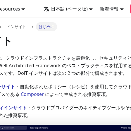
Resources
日本語 (ベータ版)
新着情報
インサイト
はじめに
イト
イトは、クラウドインフラストラクチャを最適化し、セキュリティ
 Well-Architected Framework のベストプラクティス
です。DoiT インサイトは次の 2 つの部分で構成されます。
インサイト
：自動化されたポリシー（レシピ）を使用してクラウ
ービスである
Composer
によって生成される推奨事項。
ィインサイト
：クラウドプロバイダーのネイティブツールやそ
れた推奨事項。