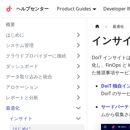
ヘルプセンター
ヘルプセンター
Product Guides
Developer 
概要
最適化
はじめに
インサ
システム管理
クラウドプロバイダーに接続
DoiT インサ
化し、FinOps と
ダッシュボード
た推奨事項サービス
データ取り込みと統合
DoiT 独自
アロケーション
DoiT のサ
レポートと分析
サードパーテ
最適化
ムから収集さ
インサイト
はじめに